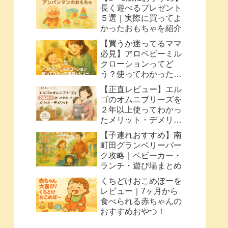
長く遊べるプレゼント
５選｜実際に買ってよ
かったおもちゃを紹介
【買うか迷ってるママ
必見】アロベビーミル
クローションってど
う？使ってわかった本
音レビュー
【正直レビュー】エル
ゴのオムニブリーズを
２年以上使ってわかっ
たメリット・デメリッ
ト
【子連れおすすめ】南
町田グランベリーパー
ク攻略｜ベビーカー・
ランチ・遊び場まとめ
くちどけおこめぼーを
レビュー｜7ヶ月から
食べられる赤ちゃんの
おすすめおやつ！