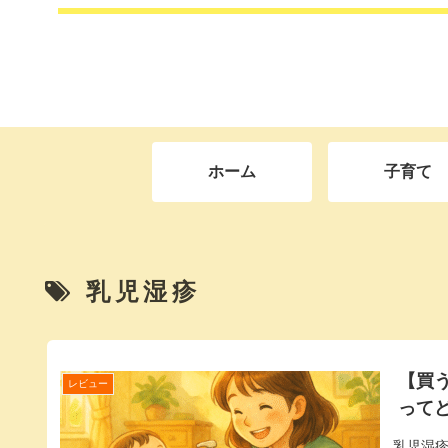
ホーム
子育て
乳児湿疹
【買
レビュー
って
乳児湿